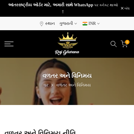
આંતરરાષ્ટ્રીય ઓર્ડર માટે, અમારી સાથે
WhatsApp
પર કનેક્ટ થાઓ
સામગ્રી
બંધ
!
પર
જાઓ
સ્થાન
ગુજરાતી
INR
0
વળતર અને વિનિમય
ઘર
વળતર અને વિનિમય
વળતર અને વિનિમય નીતિ