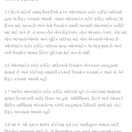
3.5
રિટર્ન માટેની તમામ વિનંતીઓ ફક્ત ઑનલાઇન સ્ટોર ક્રેડિટ વાઉચર્સ
દ્વારા જ રિફંડ કરવામાં આવશે. તમારું ઓનલાઈન સ્ટોર ક્રેડિટ વાઉચર 30
દિવસ માટે માન્ય છે અને તેનો ઉપયોગ તમારી આગામી ઓનલાઈન ખરીદી
માટે થઈ શકે છે. તે સખત રીતે નોન રિફંડેબલ, નોન એક્સટેન્ડેબલ, કેશ માટે
નોન એક્સચેન્જેબલ અને બુટિક વાઉચર માટે નોન એક્સચેન્જેબલ છે.
ઓનલાઈન સ્ટોર ક્રેડિટ વાઉચર માત્ર ઓનલાઈન જ લાગુ થાય છે અને
તેનો ઉપયોગ અમારા રિટેલ બુટિકમાં થઈ શકતો નથી.
3.6
ઓનલાઈન સ્ટોર ક્રેડિટ વાઉચરનો ઉપયોગ એકવચન વ્યવહારમાં
થવાનો છે અને કોઈપણ વધારાની રકમનો ઉપયોગ કરવામાં ન આવે તો તેને
રિફંડ કરવામાં આવશે નહીં.
3.7
આપેલ ઓનલાઈન સ્ટોર ક્રેડિટ વાઉચર્સ મૂળ ઈન્વોઈસમાં જણાવ્યા
મુજબ ઉત્પાદનની ખરીદ કિંમત પર હશે. ઑરિજિનલ, રિટર્ન અને ઑનવર્ડ
શિપિંગ ચાર્જિસમાં એક્સચેન્જ કરેલી વસ્તુઓના ડિલિવરી ચાર્જ માટે કોઈ
રિફંડ આપવામાં આવશે નહીં.
3.8
જો કે, જો પ્રાપ્ત થયેલ કોઈપણ પ્રોડક્ટ ખામીયુક્ત અથવા ખોટી
શિપમેન્ટ માનવામાં આવે છે, તો BeetleBug.com તમને આઇટમ(ઓ) પરત