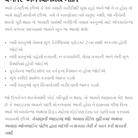
અમે ઈચ્છીએ છીએ કે તમે તમારી ખરીદીથી ખુશ રહો અને જો તે ન હોય તો
અમે માફી માંગીએ છીએ. ગમે તે કારણોસર તમે સંતુષ્ટ નથી, જો નીચેની
શરતો પૂરી થાય તો અમારી પાસેથી ખરીદેલી તમામ વસ્તુઓ માટે એક્સચેન્જ
અને વળતર આપવામાં અમને ખૂબ જ આનંદ થશે:
બધી વસ્તુઓ તેમના મૂળ પેકેજિંગમાં પ્રોડક્ટ ટૅગ્સ સાથે અકબંધ હોવી
જોઈએ
બધી વસ્તુઓ પહેર્યા વગરની, ન વપરાયેલી, ધોયા વગરની અને તેની મૂળ
સ્થિતિમાં હોવી જોઈએ
ફૂટવેરના આઉટસોલ પર સ્કેફના નિશાન ન હોવા જોઈએ
મૂળ રસીદો શામેલ કરવાની જરૂર પડશે
બધી વસ્તુઓ મૂળ સિંગાપોરથી ખરીદવાની જરૂર પડશે
જો ઉપરોક્ત શરતોમાંથી કોઈ પરિપૂર્ણ ન થાય, તો અમને જણાવતા ખેદ થાય
છે કે આઇટમ્સ અમને પાછી મોકલવામાં આવી હોય તે ધ્યાનમાં લીધા વિના
અમે એક્સચેન્જ અથવા રિફંડ માટેના કોઈપણ દાવા પર પ્રક્રિયા કરવામાં
અસમર્થ છીએ.
વેચાણની આઇટમ(ઓ) અમારા રિટેલ બુટિકમાં અથવા
અમારા ઓનલાઈન પોર્ટલ દ્વારા બદલી ન શકાય તેવી કે પરત કરી શકાતી
નથી.