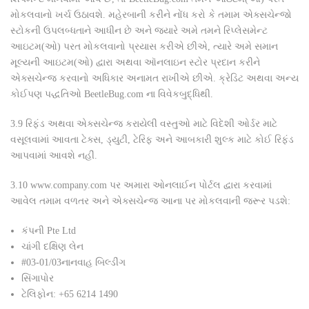
મોકલવાનો ખર્ચ ઉઠાવશે. મહેરબાની કરીને નોંધ કરો કે તમામ એક્સચેન્જો
સ્ટોકની ઉપલબ્ધતાને આધીન છે અને જ્યારે અમે તમને રિપ્લેસમેન્ટ
આઇટમ(ઓ) પરત મોકલવાનો પ્રયાસ કરીએ છીએ, ત્યારે અમે સમાન
મૂલ્યની આઇટમ(ઓ) દ્વારા અથવા ઑનલાઇન સ્ટોર પ્રદાન કરીને
એક્સચેન્જ કરવાનો અધિકાર અનામત રાખીએ છીએ. ક્રેડિટ અથવા અન્ય
કોઈપણ પદ્ધતિઓ BeetleBug.com ના વિવેકબુદ્ધિથી.
3.9
રિફંડ અથવા એક્સચેન્જ કરાયેલી વસ્તુઓ માટે વિદેશી ઓર્ડર માટે
વસૂલવામાં આવતા ટેક્સ, ડ્યુટી, ટેરિફ અને આબકારી શુલ્ક માટે કોઈ રિફંડ
આપવામાં આવશે નહીં.
3.10
www.company.com પર અમારા ઓનલાઈન પોર્ટલ દ્વારા કરવામાં
આવેલ તમામ વળતર અને એક્સચેન્જ આના પર મોકલવાની જરૂર પડશે:
કંપની Pte Ltd
ચાંગી દક્ષિણ લેન
#03-01/03નાનવાહ બિલ્ડીંગ
સિંગાપોર
ટેલિફોન: +65 6214 1490