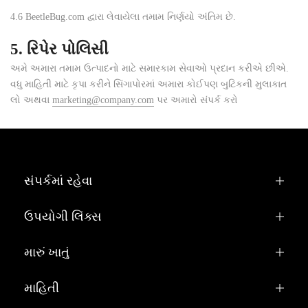
4.6
BeetleBug.com દ્વારા લેવાયેલા તમામ નિર્ણયો અંતિમ છે.
5. રિપેર પોલિસી
અમે અમારા તમામ ઉત્પાદનો માટે સમારકામ સેવાઓ પ્રદાન કરીએ છીએ.
વધુ માહિતી માટે કૃપા કરીને સિંગાપોરમાં અમારા કોઈપણ બુટિકની મુલાકાત
લો અથવા
marketing@company.com
પર અમારો સંપર્ક કરો
સંપર્કમાં રહેવા
ઉપયોગી લિંક્સ
મારું ખાતું
માહિતી