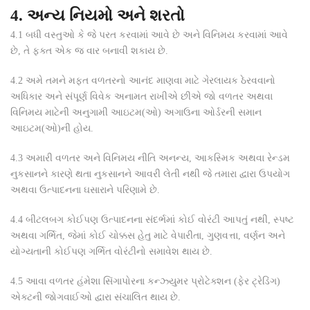
4. અન્ય નિયમો અને શરતો
4.1
બધી વસ્તુઓ કે જે પરત કરવામાં આવે છે અને વિનિમય કરવામાં આવે
છે, તે ફક્ત એક જ વાર બનાવી શકાય છે.
4.2
અમે તમને મફત વળતરનો આનંદ માણવા માટે ગેરલાયક ઠેરવવાનો
અધિકાર અને સંપૂર્ણ વિવેક અનામત રાખીએ છીએ જો વળતર અથવા
વિનિમય માટેની અનુગામી આઇટમ(ઓ) અગાઉના ઓર્ડરની સમાન
આઇટમ(ઓ)ની હોય.
4.3
અમારી વળતર અને વિનિમય નીતિ અનન્ય, આકસ્મિક અથવા રેન્ડમ
નુકસાનને કારણે થતા નુકસાનને આવરી લેતી નથી જે તમારા દ્વારા ઉપયોગ
અથવા ઉત્પાદનના ઘસારાને પરિણામે છે.
4.4
બીટલબગ કોઈપણ ઉત્પાદનના સંદર્ભમાં કોઈ વોરંટી આપતું નથી, સ્પષ્ટ
અથવા ગર્ભિત, જેમાં કોઈ ચોક્કસ હેતુ માટે વેપારીતા, ગુણવત્તા, વર્ણન અને
યોગ્યતાની કોઈપણ ગર્ભિત વોરંટીનો સમાવેશ થાય છે.
4.5
આવા વળતર હંમેશા સિંગાપોરના કન્ઝ્યુમર પ્રોટેક્શન (ફેર ટ્રેડિંગ)
એક્ટની જોગવાઈઓ દ્વારા સંચાલિત થાય છે.