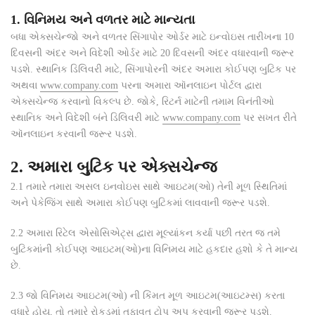
1. વિનિમય અને વળતર માટે માન્યતા
બધા એક્સચેન્જો અને વળતર સિંગાપોર ઓર્ડર માટે ઇન્વોઇસ તારીખના 10
દિવસની અંદર અને વિદેશી ઓર્ડર માટે 20 દિવસની અંદર વધારવાની જરૂર
પડશે. સ્થાનિક ડિલિવરી માટે, સિંગાપોરની અંદર અમારા કોઈપણ બુટિક પર
અથવા
www.company.com
પરના અમારા ઑનલાઇન પોર્ટલ દ્વારા
એક્સચેન્જ કરવાનો વિકલ્પ છે. જોકે, રિટર્ન માટેની તમામ વિનંતીઓ
સ્થાનિક અને વિદેશી બંને ડિલિવરી માટે
www.company.com
પર સખત રીતે
ઑનલાઇન કરવાની જરૂર પડશે.
2. અમારા બુટિક પર એક્સચેન્જ
2.1
તમારે તમારા અસલ ઇનવોઇસ સાથે આઇટમ(ઓ) તેની મૂળ સ્થિતિમાં
અને પેકેજિંગ સાથે અમારા કોઈપણ બુટિકમાં લાવવાની જરૂર પડશે.
2.2
અમારા રિટેલ એસોસિએટ્સ દ્વારા મૂલ્યાંકન કર્યા પછી તરત જ તમે
બુટિકમાંની કોઈપણ આઇટમ(ઓ)ના વિનિમય માટે હકદાર હશો કે તે માન્ય
છે.
2.3
જો વિનિમય આઇટમ(ઓ) ની કિંમત મૂળ આઇટમ(આઇટમ્સ) કરતા
વધારે હોય, તો તમારે રોકડમાં તફાવત ટોપ અપ કરવાની જરૂર પડશે.