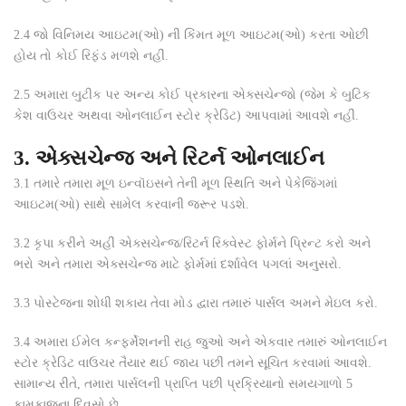
2.4
જો વિનિમય આઇટમ(ઓ) ની કિંમત મૂળ આઇટમ(ઓ) કરતા ઓછી
હોય તો કોઈ રિફંડ મળશે નહીં.
2.5
અમારા બુટીક પર અન્ય કોઈ પ્રકારના એક્સચેન્જો (જેમ કે બુટિક
કેશ વાઉચર અથવા ઓનલાઈન સ્ટોર ક્રેડિટ) આપવામાં આવશે નહીં.
3. એક્સચેન્જ અને રિટર્ન ઓનલાઈન
3.1
તમારે તમારા મૂળ ઇન્વૉઇસને તેની મૂળ સ્થિતિ અને પેકેજિંગમાં
આઇટમ(ઓ) સાથે સામેલ કરવાની જરૂર પડશે.
3.2
કૃપા કરીને અહીં એક્સચેન્જ/રિટર્ન રિક્વેસ્ટ ફોર્મને પ્રિન્ટ કરો અને
ભરો અને તમારા એક્સચેન્જ માટે ફોર્મમાં દર્શાવેલ પગલાં અનુસરો.
3.3
પોસ્ટેજના શોધી શકાય તેવા મોડ દ્વારા તમારું પાર્સલ અમને મેઇલ કરો.
3.4
અમારા ઈમેલ કન્ફર્મેશનની રાહ જુઓ અને એકવાર તમારું ઓનલાઈન
સ્ટોર ક્રેડિટ વાઉચર તૈયાર થઈ જાય પછી તમને સૂચિત કરવામાં આવશે.
સામાન્ય રીતે, તમારા પાર્સલની પ્રાપ્તિ પછી પ્રક્રિયાનો સમયગાળો 5
કામકાજના દિવસો છે.