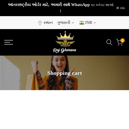
આંતરરાષ્ટ્રીય ઓર્ડર માટે, અમારી સાથે
WhatsApp
પર કનેક્ટ થાઓ
સામગ્રી
બંધ
!
પર
જાઓ
સ્થાન
ગુજરાતી
INR
0
Shopping cart