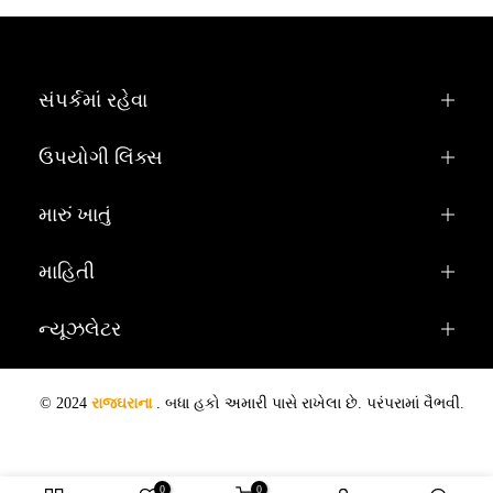
સંપર્કમાં રહેવા
ઉપયોગી લિંક્સ
મારું ખાતું
માહિતી
ન્યૂઝલેટર
© 2024
રાજઘરાના
. બધા હકો અમારી પાસે રાખેલા છે. પરંપરામાં વૈભવી.
0
0